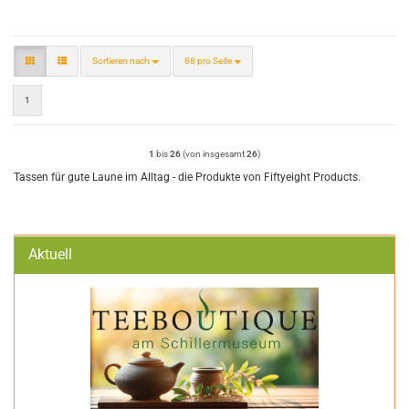
Sortieren nach
pro Seite
Sortieren nach
88 pro Seite
1
1
bis
26
(von insgesamt
26
)
Tassen für gute Laune im Alltag - die Produkte von Fiftyeight Products.
Aktuell