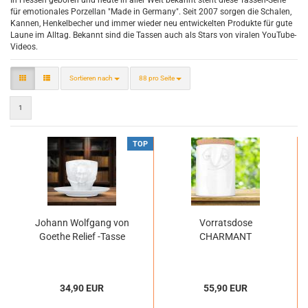
In Hessen geboren und heute in aller Welt bekannt steht diese Tassen-Serie
für emotionales Porzellan "Made in Germany". Seit 2007 sorgen die Schalen,
Kannen, Henkelbecher und immer wieder neu entwickelten Produkte für gute
Laune im Alltag. Bekannt sind die Tassen auch als Stars von viralen YouTube-
Videos.
Sortieren nach
pro Seite
Sortieren nach
88 pro Seite
1
TOP
Johann Wolfgang von
Vorratsdose
Goethe Relief -Tasse
CHARMANT
34,90 EUR
55,90 EUR