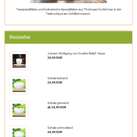
Teespezialitäten und kulinarische Spezialitäten aus Thüringen findet man in der
Teeboutique am Schillermuseum.
Bestseller
Johann Wolfgang von Goethe Relief -Tasse
34,90 EUR
Schale lachend
24,90 EUR
Schale grinsend
ab 24,90 EUR
Schale schmollend
24,90 EUR