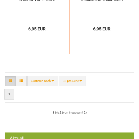
6,95 EUR
6,95 EUR
Sortieren nach
pro Seite
Sortieren nach
88 pro Seite
1
1
bis
2
(von insgesamt
2
)
Aktuell