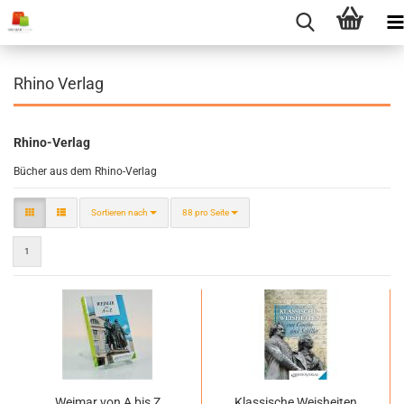
Rhino Verlag
Rhino-Verlag
Bücher aus dem Rhino-Verlag
Sortieren nach
pro Seite
Sortieren nach
88 pro Seite
1
Weimar von A bis Z
Klassische Weisheiten