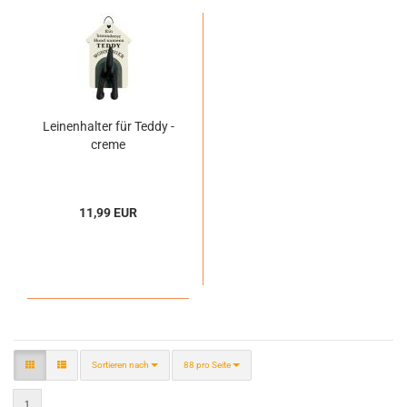
Leinenhalter für Teddy -
creme
11,99 EUR
Sortieren nach
pro Seite
Sortieren nach
88 pro Seite
1