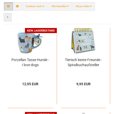
Sortieren nach
pro Seite
Sortieren nach
Alle Hersteller
88 pro Seite
1
KEIN LAGERBESTAND
Porzellan Tasse Hunde -
Tierisch beste Freunde -
I love dogs
Spiralbuchaufsteller
12,95 EUR
9,95 EUR