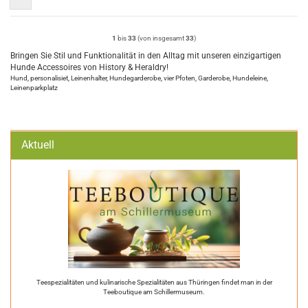
1
bis
33
(von insgesamt
33
)
Bringen Sie Stil und Funktionalität in den Alltag mit unseren einzigartigen
Hunde Accessoires von History & Heraldry!
Hund, personalisiet, Leinenhalter, Hundegarderobe, vier Pfoten, Garderobe, Hundeleine,
Leinenparkplatz
Aktuell
Teespezialitäten und kulinarische Spezialitäten aus Thüringen findet man in der
Teeboutique am Schillermuseum.