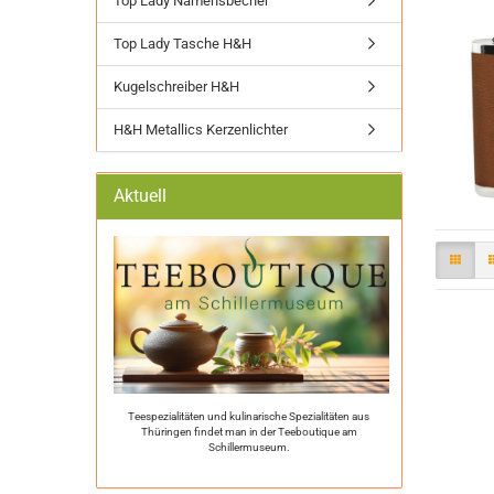
Top Lady Namensbecher
Top Lady Tasche H&H
Kugelschreiber H&H
H&H Metallics Kerzenlichter
Aktuell
Teespezialitäten und kulinarische Spezialitäten aus
Thüringen findet man in der Teeboutique am
Schillermuseum.