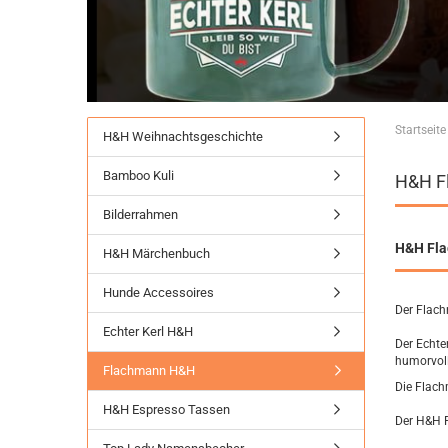
Startseite
H&H Weihnachtsgeschichte
Bamboo Kuli
H&H Fl
Bilderrahmen
H&H Fla
H&H Märchenbuch
Hunde Accessoires
Der Flach
Echter Kerl H&H
Der Echte
humorvoll
Flachmann H&H
Die Flach
H&H Espresso Tassen
Der H&H F