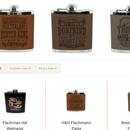
Sortieren nach
pro Seite
Sortieren nach
88 pro Seite
Flachman mit
H&H Flachmann
Best
Weimarer
Papa