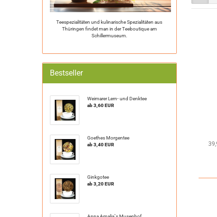
Teespezialitäten und kulinarische Spezialitäten aus
Thüringen findet man in der Teeboutique am
Schillermuseum.
Bestseller
Weimarer Lern- und Denktee
ab 3,60 EUR
Goethes Morgentee
39
ab 3,40 EUR
Ginkgotee
ab 3,20 EUR
Anna Amalia`s Musenhof