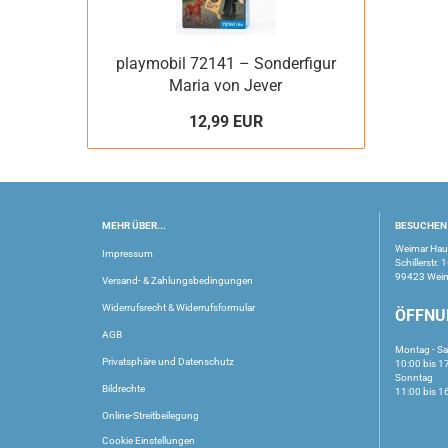
playmobil 72141 – Sonderfigur
Maria von Jever
12,99 EUR
MEHR ÜBER...
BESUCHEN 
Weimar Ha
Impressum
Schillerstr. 
99423 Wei
Versand- & Zahlungsbedingungen
Widerrufsrecht & Widerrufsformular
ÖFFNU
AGB
Montag - S
Privatsphäre und Datenschutz
10:00 bis 1
Sonntag
Bildrechte
11:00 bis 1
Online-Streitbeilegung
Cookie Einstellungen