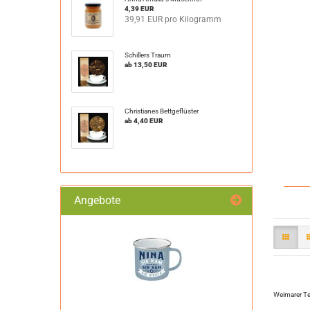
4,39 EUR
39,91 EUR pro Kilogramm
Schillers Traum
ab 13,50 EUR
Christianes Bettgeflüster
ab 4,40 EUR
Angebote
Weimarer T