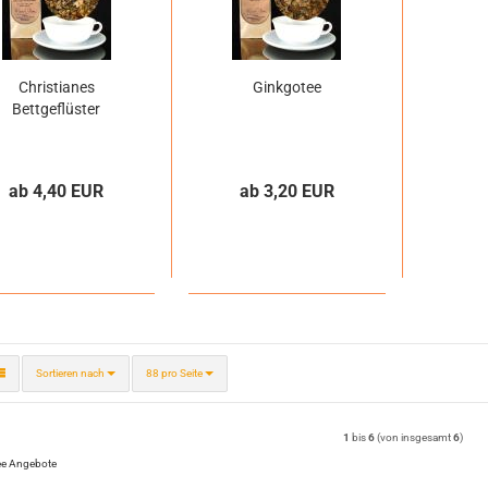
Christianes
Ginkgotee
Bettgeflüster
ab 4,40 EUR
ab 3,20 EUR
Sortieren nach
pro Seite
Sortieren nach
88 pro Seite
1
bis
6
(von insgesamt
6
)
ee Angebote