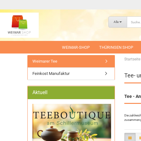
Alle
WEIMAR-SHOP
THÜRINGEN SHOP
Startseite
Weimarer Tee
Feinkost Manufaktur
Tee- u
Aktuell
Tee - A
Die zahlreic
zusammenge