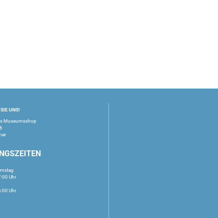
SIE UNS!
us Museumsshop
16
mar
NGSZEITEN
amstag
7:00 Uhr
6:00 Uhr