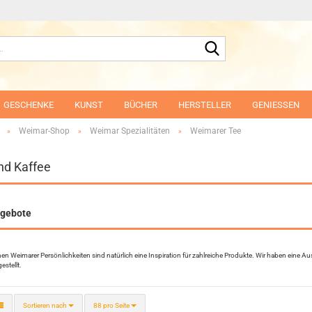
Suche...
GESCHENKE
KUNST
BÜCHER
HERSTELLER
GENIESSEN
Weimar-Shop
Weimar Spezialitäten
Weimarer Tee
»
»
»
nd Kaffee
ngebote
hen Weimarer Persönlichkeiten sind natürlich eine Inspiration für zahlreiche Produkte. Wir haben eine
stellt.
Sortieren nach
pro Seite
Sortieren nach
88 pro Seite