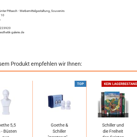
ünter Pittasch - Werbemittelgestaltung, Souvenirs
 10
a
1 223920
esthetik-galerie.de
sem Produkt empfehlen wir Ihnen:
TOP
KEIN LAGERBESTAN
ethe 5,5
Goethe &
Schiller und
 - Büsten
Schiller
die Freiheit