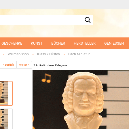
Suche...
GESCHENKE
KUNST
BÜCHER
HERSTELLER
GENIESSEN
Weimar-Shop
Klassik Büsten
Bach Miniatur
»
»
»
« zurück
weiter »
5
Artikel in dieser Kategorie