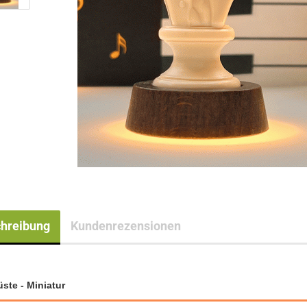
hreibung
Kundenrezensionen
ste - Miniatur