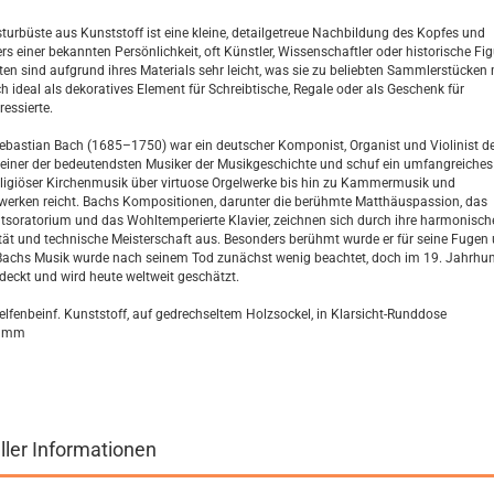
sturbüste aus Kunststoff ist eine kleine, detailgetreue Nachbildung des Kopfes und
s einer bekannten Persönlichkeit, oft Künstler, Wissenschaftler oder historische Fig
ten sind aufgrund ihres Materials sehr leicht, was sie zu beliebten Sammlerstücken 
h ideal als dekoratives Element für Schreibtische, Regale oder als Geschenk für
ressierte.
bastian Bach (1685–1750) war ein deutscher Komponist, Organist und Violinist de
ls einer der bedeutendsten Musiker der Musikgeschichte und schuf ein umfangreiches
religiöser Kirchenmusik über virtuose Orgelwerke bis hin zu Kammermusik und
werken reicht. Bachs Kompositionen, darunter die berühmte Matthäuspassion, das
soratorium und das Wohltemperierte Klavier, zeichnen sich durch ihre harmonisch
ät und technische Meisterschaft aus. Besonders berühmt wurde er für seine Fugen
Bachs Musik wurde nach seinem Tod zunächst wenig beachtet, doch im 19. Jahrhun
deckt und wird heute weltweit geschätzt.
 elfenbeinf. Kunststoff, auf gedrechseltem Holzsockel, in Klarsicht-Runddose
0 mm
ller Informationen