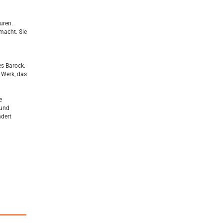
uren.
macht. Sie
s Barock.
 Werk, das
e
 und
dert