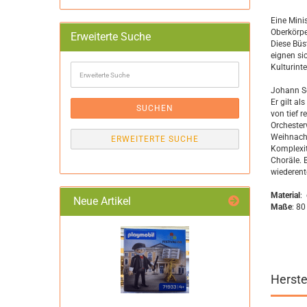
Eine Mini
Oberkörper
Erweiterte Suche
Diese Büs
eignen sic
Erweiterte
Kulturinte
Suche
Johann Se
Er gilt a
SUCHEN
von tief 
Orchester
Weihnacht
ERWEITERTE SUCHE
Komplexit
Choräle. 
wiederent
Material
:
Neue Artikel
Maße
: 8
Herste