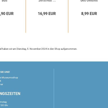
aus
"zerstreut"...
des Geistes
hüringen
,90 EUR
16,99 EUR
8,99 EUR
kel haben wir am Dienstag, 5. November 2024 in den Shop aufgenommen.
SIE UNS!
us Museumsshop
16
mar
NGSZEITEN
amstag
7:00 Uhr