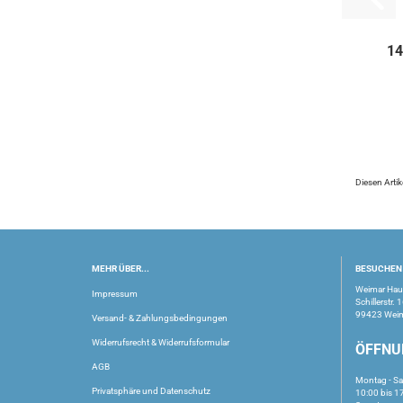
T
14
Diesen Arti
MEHR ÜBER...
BESUCHEN 
Weimar Ha
Impressum
Schillerstr. 
99423 Wei
Versand- & Zahlungsbedingungen
Widerrufsrecht & Widerrufsformular
ÖFFNU
AGB
Montag - S
Privatsphäre und Datenschutz
10:00 bis 1