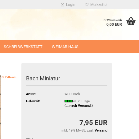
Login
Merkzettel
Ihr Warenkorb
0,00 EUR
SCHREIBWERKSTATT
WEIMAR HAUS
Bach Miniatur
G. Pittasch
Art.Nr.:
WHPI-Bach
Lieferzeit:
ca. 2-3 Tage
(... nach Versand.)
7,95 EUR
inkl. 19% MwSt. zzgl.
Versand