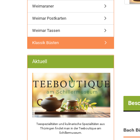
Weimaraner
Weimar Postkarten
Weimar Tassen
Klassik Büsten
Aktuell
Besc
Teespezialitäten und kulinarische Spezialitäten aus
Thüringen findet man in der Teeboutique am
Bach Bü
Schillermuseum.