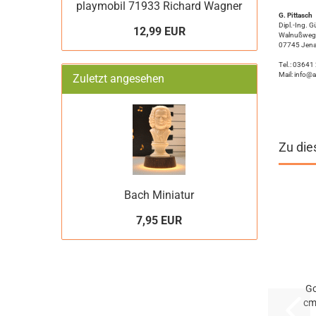
playmobil 71933 Richard Wagner
G. Pittasch
Dipl.-Ing. G
12,99 EUR
Walnußweg
07745 Jen
Tel.: 0364
Mail: info@a
Zuletzt angesehen
Zu die
Bach Miniatur
7,95 EUR
Go
cm