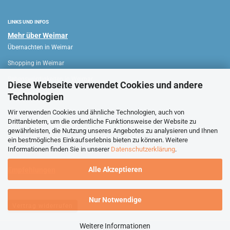
LINKS UND INFOS
Mehr über Weimar
Übernachten in Weimar
Shopping in Weimar
Sehenswürdigkeiten in Weimar
Diese Webseite verwendet Cookies und andere
Technologien
WEIMAR HAUS
Wir verwenden Cookies und ähnliche Technologien, auch von
Drittanbietern, um die ordentliche Funktionsweise der Website zu
Verkaufsoffene Sonntage
gewährleisten, die Nutzung unseres Angebotes zu analysieren und Ihnen
ein bestmögliches Einkaufserlebnis bieten zu können. Weitere
Stadtführungen Weimar
Informationen finden Sie in unserer
Datenschutzerklärung
.
Alle Akzeptieren
Empfehlungen
Nur Notwendige
Vertrag widerrufen
Weitere Informationen