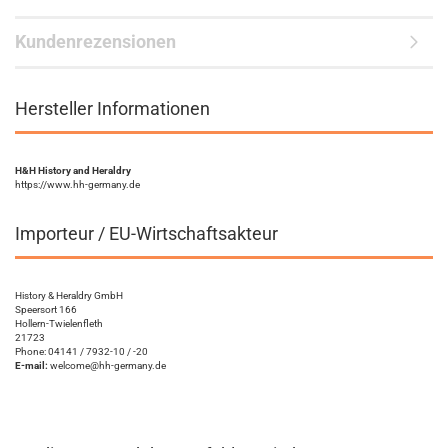
Kundenrezensionen
Hersteller Informationen
H&H History and Heraldry
https://www.hh-germany.de
Importeur / EU-Wirtschaftsakteur
History & Heraldry GmbH
Speersort 166
Hollern-Twielenfleth
21723
Phone: 04141 / 7932-10 / -20
E-mail:
welcome@hh-germany.de