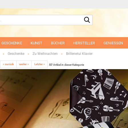
Suche...
GESCHENKE
KUNST
BÜCHER
HERSTELLER
GENIESSEN
Geschenke
Zu Weihnachten
Brillenetui Klavier
»
»
»
« zurück
weiter »
Letzter »
57
Artikel in dieser Kategorie