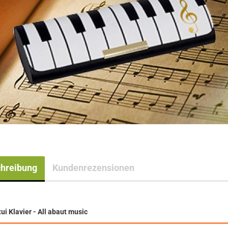
hreibung
Kundenrezensionen
tui Klavier - All abaut music