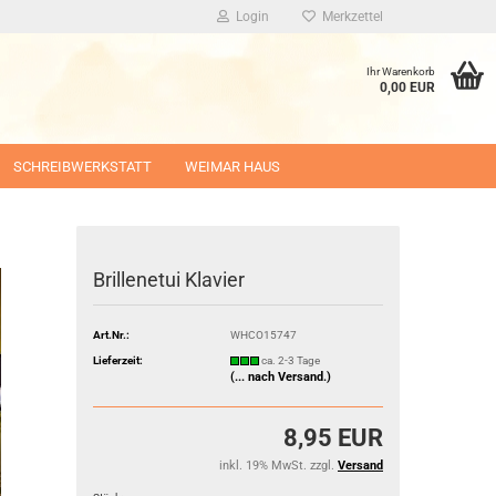
Login
Merkzettel
Ihr Warenkorb
0,00 EUR
SCHREIBWERKSTATT
WEIMAR HAUS
Brillenetui Klavier
Art.Nr.:
WHCO15747
Lieferzeit:
ca. 2-3 Tage
(... nach Versand.)
8,95 EUR
inkl. 19% MwSt. zzgl.
Versand