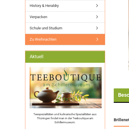
History & Heraldry
Verpacken
Schule und Studium
Zu Weihnachten
Aktuell
Besc
Teespezialitäten und kulinarische Spezialitäten aus
Thüringen findet man in der Teeboutique am
Brillene
Schillermuseum.