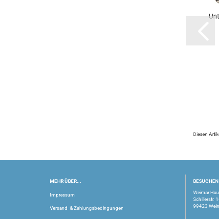
Unt
Diesen Arti
MEHR ÜBER...
BESUCHEN 
Weimar Ha
Impressum
Schillerstr. 
99423 Wei
Versand- & Zahlungsbedingungen