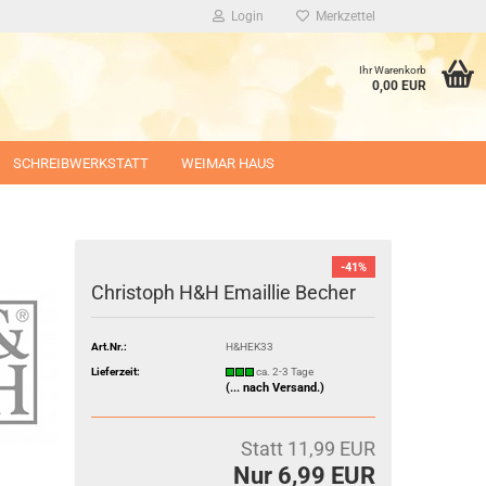
Login
Merkzettel
Ihr Warenkorb
0,00 EUR
SCHREIBWERKSTATT
WEIMAR HAUS
-41%
Christoph H&H Emaillie Becher
Art.Nr.:
H&HEK33
Lieferzeit:
ca. 2-3 Tage
(... nach Versand.)
Statt 11,99 EUR
Nur 6,99 EUR