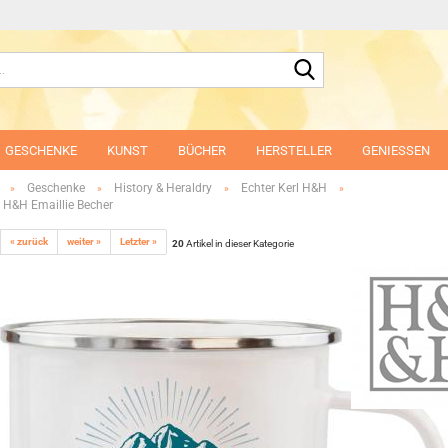
Suche...
GESCHENKE
KUNST
BÜCHER
HERSTELLER
GENIESSEN
Geschenke
History & Heraldry
Echter Kerl H&H
»
»
»
»
 H&H Emaillie Becher
« zurück
weiter »
Letzter »
20
Artikel in dieser Kategorie