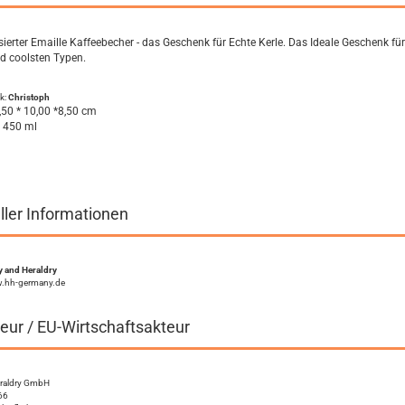
sierter Emaille Kaffeebecher - das Geschenk für Echte Kerle. Das Ideale Geschenk für
d coolsten Typen.
k:
Christoph
,50 * 10,00 *8,50 cm
. 450 ml
ller Informationen
 and Heraldry
w.hh-germany.de
eur / EU-Wirtschaftsakteur
eraldry GmbH
66