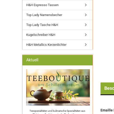
H&H Espresso Tassen
Top Lady Namensbecher
Top Lady Tasche H&H
Kugelschreiber H&H
H&H Metallics Kerzenlichter
Aktuell
Besc
Emaille 
Teespezialitäten und kulinarische Spezialitäten aus