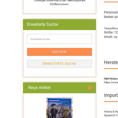
Thüringen findet man in der Teeboutique am
Schillermuseum.
Personali
besten un
Erweiterte Suche
Textaufdruc
Größe: 12
Erweiterte
Inhalt: ca
Suche
SUCHEN
Herste
ERWEITERTE SUCHE
H&H History
https://ww
Neue Artikel
Import
History & H
Speersort 1