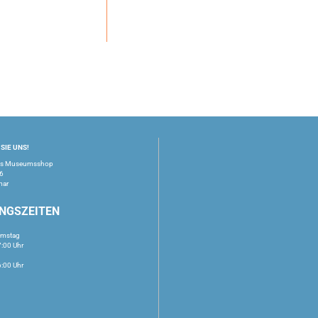
SIE UNS!
us Museumsshop
16
mar
NGSZEITEN
amstag
7:00 Uhr
6:00 Uhr