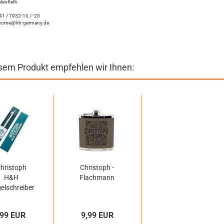
lenfleth
1 / 7932-10 / -20
come@hh-germany.de
sem Produkt empfehlen wir Ihnen:
hristoph
Christoph -
H&H
Flachmann
elschreiber
,99 EUR
9,99 EUR