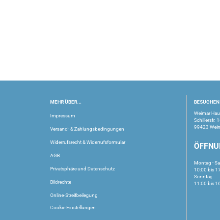
MEHR ÜBER...
BESUCHEN 
Weimar Ha
Impressum
Schillerstr. 
99423 Wei
Versand- & Zahlungsbedingungen
Widerrufsrecht & Widerrufsformular
ÖFFNU
AGB
Montag - S
Privatsphäre und Datenschutz
10:00 bis 1
Sonntag
Bildrechte
11:00 bis 1
Online-Streitbeilegung
Cookie Einstellungen