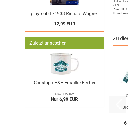
Hollern-Twie
21723
Phone: 0414
playmobil 71933 Richard Wagner
E-mail:
wel
12,99 EUR
Zu die
Zuletzt angesehen
Christoph H&H Emaillie Becher
Statt 11,99 EUR
C
Nur 6,99 EUR
Kug
6