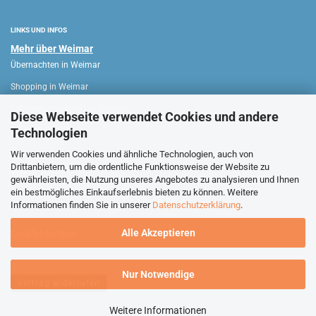
LINKS UND INFOS
Mehr über Weimar
Übernachten in Weimar
Shopping in Weimar
Sehenswürdigkeiten in Weimar
Diese Webseite verwendet Cookies und andere
Technologien
WEIMAR HAUS
Wir verwenden Cookies und ähnliche Technologien, auch von
Drittanbietern, um die ordentliche Funktionsweise der Website zu
Verkaufsoffene Sonntage
gewährleisten, die Nutzung unseres Angebotes zu analysieren und Ihnen
ein bestmögliches Einkaufserlebnis bieten zu können. Weitere
Stadtführungen Weimar
Informationen finden Sie in unserer
Datenschutzerklärung
.
Alle Akzeptieren
Empfehlungen
Nur Notwendige
Vertrag widerrufen
Weitere Informationen