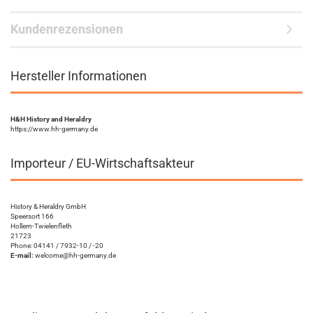
Kundenrezensionen
Hersteller Informationen
H&H History and Heraldry
https://www.hh-germany.de
Importeur / EU-Wirtschaftsakteur
History & Heraldry GmbH
Speersort 166
Hollern-Twielenfleth
21723
Phone: 04141 / 7932-10 / -20
E-mail:
welcome@hh-germany.de