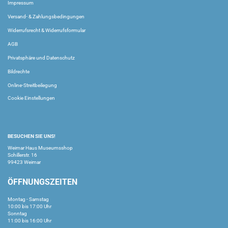
Impressum
Versand- & Zahlungsbedingungen
Widerrufsrecht & Widerrufsformular
AGB
Privatsphäre und Datenschutz
Bildrechte
Online-Streitbeilegung
Cookie Einstellungen
BESUCHEN SIE UNS!
Weimar Haus Museumsshop
Schillerstr. 16
99423 Weimar
ÖFFNUNGSZEITEN
Montag - Samstag
10:00 bis 17:00 Uhr
Sonntag
11:00 bis 16:00 Uhr