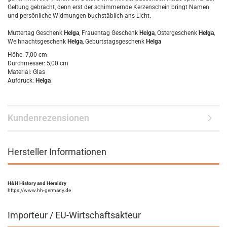
Geltung gebracht, denn erst der schimmernde Kerzenschein bringt Namen
und persönliche Widmungen buchstäblich ans Licht.
Muttertag Geschenk
Helga
, Frauentag Geschenk
Helga
, Ostergeschenk
Helga
,
Weihnachtsgeschenk
Helga
, Geburtstagsgeschenk
Helga
Höhe: 7,00 cm
Durchmesser: 5,00 cm
Material: Glas
Aufdruck:
Helga
Kundenrezensionen
Hersteller Informationen
H&H History and Heraldry
https://www.hh-germany.de
Importeur / EU-Wirtschaftsakteur