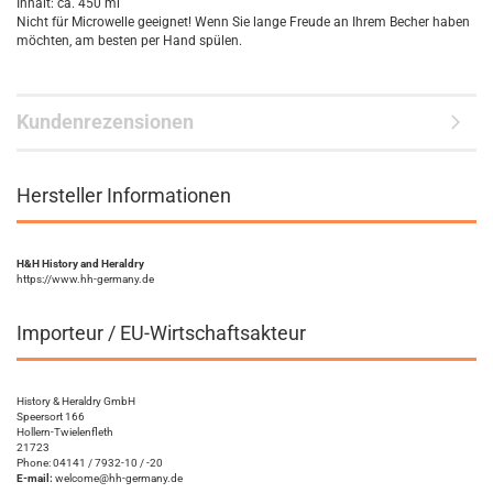
Inhalt: ca. 450 ml
Nicht für Microwelle geeignet! Wenn Sie lange Freude an Ihrem Becher haben
möchten, am besten per Hand spülen.
Kundenrezensionen
Hersteller Informationen
H&H History and Heraldry
https://www.hh-germany.de
Importeur / EU-Wirtschaftsakteur
History & Heraldry GmbH
Speersort 166
Hollern-Twielenfleth
21723
Phone: 04141 / 7932-10 / -20
E-mail:
welcome@hh-germany.de