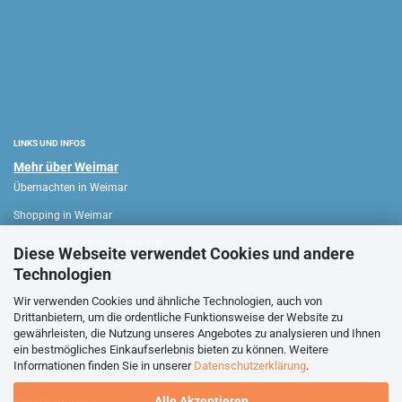
LINKS UND INFOS
Mehr über Weimar
Übernachten in Weimar
Shopping in Weimar
Sehenswürdigkeiten in Weimar
Diese Webseite verwendet Cookies und andere
Technologien
WEIMAR HAUS
Wir verwenden Cookies und ähnliche Technologien, auch von
Drittanbietern, um die ordentliche Funktionsweise der Website zu
Verkaufsoffene Sonntage
gewährleisten, die Nutzung unseres Angebotes zu analysieren und Ihnen
ein bestmögliches Einkaufserlebnis bieten zu können. Weitere
Stadtführungen Weimar
Informationen finden Sie in unserer
Datenschutzerklärung
.
Alle Akzeptieren