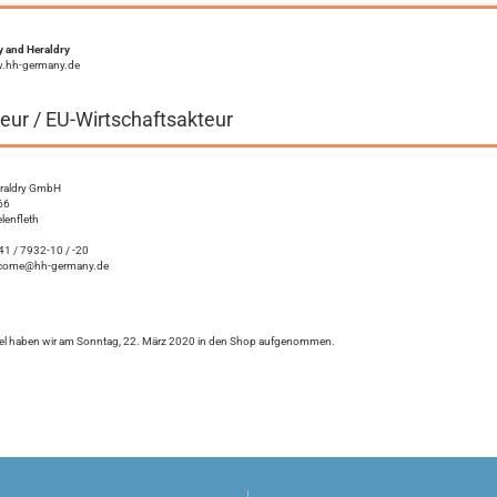
 and Heraldry
w.hh-germany.de
eur / EU-Wirtschaftsakteur
eraldry GmbH
66
lenfleth
1 / 7932-10 / -20
come@hh-germany.de
kel haben wir am Sonntag, 22. März 2020 in den Shop aufgenommen.