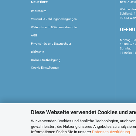
MEHR ÜBER...
BESUCHEN 
Weimar Ha
Impressum
Schillerstr. 
99423 Wei
Versand- & Zahlungsbedingungen
Widerrufsrecht & Widerrufsformular
ÖFFNU
AGB
Montag - S
Privatsphäre und Datenschutz
10:00 bis 1
Sonntag
Bildrechte
11:00 bis 1
Online-Streitbeilegung
Cookie Einstellungen
Diese Webseite verwendet Cookies und an
Wir verwenden Cookies und ähnliche Technologien, auch von D
gewährleisten, die Nutzung unseres Angebotes zu analysiere
Informationen finden Sie in unserer
Datenschutzerklärung
.
Vertrag widerrufen