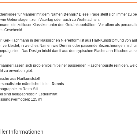
chenkidee für Männer mit dem Namen
Dennis
? Diese Frage stellt sich immer zu 
wie Geburtstagen, zum Vatertag oder auch zu Weihnachten.
mann: ein zeitloser Klassiker unter den Getränkebehältern. Vor allem als personalis
ges Geschenk!
r Kerl-Flachmann in der klassischen Nierenform ist aus Hart-Kunststoff und von au
r verkleidet, in welches Namen wie
Dennis
oder passende Bezeichnungen mit hu
eprägt sind. Das Design bricht damit aus dem typischen Flachmann-Klischee aus 
nd.
männer lassen sich problemlos mit einer passenden Flaschenbürste reinigen, wel
t zu erwerben gibt.
asche aus Hartkunststoff
rsonalisierte männliche Linie -
Dennis
pographie im Retro-Stil
tel sind heißgepresst in Lederimitat
ssungsvermögen: 125 ml
ller Informationen