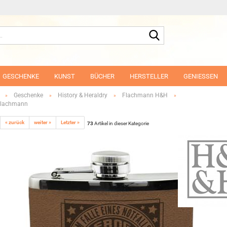
Suche...
GESCHENKE
KUNST
BÜCHER
HERSTELLER
GENIESSEN
Geschenke
History & Heraldry
Flachmann H&H
»
»
»
»
 Flachmann
« zurück
weiter »
Letzter »
73
Artikel in dieser Kategorie