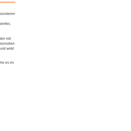
besonderen
iertes,
ßen mit
morvollen
und wirkt
che es im