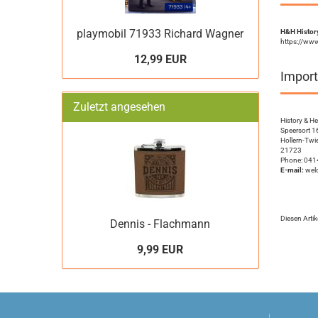
playmobil 71933 Richard Wagner
H&H History
https://ww
12,99 EUR
Import
Zuletzt angesehen
History & H
Speersort 1
Hollern-Twie
21723
Phone: 0414
E-mail:
wel
Diesen Arti
Dennis - Flachmann
9,99 EUR