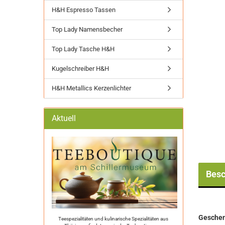
H&H Espresso Tassen
Top Lady Namensbecher
Top Lady Tasche H&H
Kugelschreiber H&H
H&H Metallics Kerzenlichter
Aktuell
Besc
Geschenk
Teespezialitäten und kulinarische Spezialitäten aus