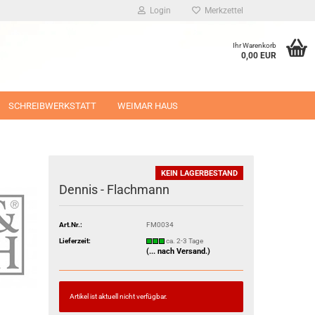
Login
Merkzettel
Ihr Warenkorb
0,00 EUR
SCHREIBWERKSTATT
WEIMAR HAUS
KEIN LAGERBESTAND
Dennis - Flachmann
Art.Nr.:
FM0034
Lieferzeit:
ca. 2-3 Tage
(... nach Versand.)
Artikel ist aktuell nicht verfügbar.