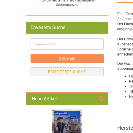
Thüringen findet man in der Teeboutique am
Schillermuseum.
Eine Ges
Anlässen 
Der Flach
Erweiterte Suche
langlebi
Der Echte
Erweiterte
Kunstlede
Suche
Sprüche g
erfrische
SUCHEN
Die Flach
Supermark
ERWEITERTE SUCHE
Fl
Pe
Ty
Ti
Fa
Neue Artikel
Herste