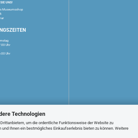
SIE UNS!
us Museumsshop
16
mar
NGSZEITEN
amstag
7:00 Uhr
6:00 Uhr
dere Technologien
rittanbietern, um die ordentliche Funktionsweise der Website zu
n und Ihnen ein bestmögliches Einkaufserlebnis bieten zu können. Weitere