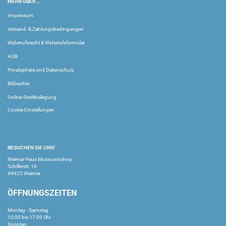
MEHR ÜBER...
Impressum
Versand- & Zahlungsbedingungen
Widerrufsrecht & Widerrufsformular
AGB
Privatsphäre und Datenschutz
Bildrechte
Online-Streitbeilegung
Cookie Einstellungen
BESUCHEN SIE UNS!
Weimar Haus Museumsshop
Schillerstr. 16
99423 Weimar
ÖFFNUNGSZEITEN
Montag - Samstag
10:00 bis 17:00 Uhr
Sonntag