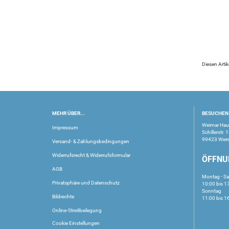
Diesen Arti
MEHR ÜBER...
BESUCHEN 
Weimar Ha
Impressum
Schillerstr. 
99423 Wei
Versand- & Zahlungsbedingungen
Widerrufsrecht & Widerrufsformular
ÖFFNU
AGB
Montag - S
Privatsphäre und Datenschutz
10:00 bis 1
Sonntag
Bildrechte
11:00 bis 1
Online-Streitbeilegung
Cookie Einstellungen