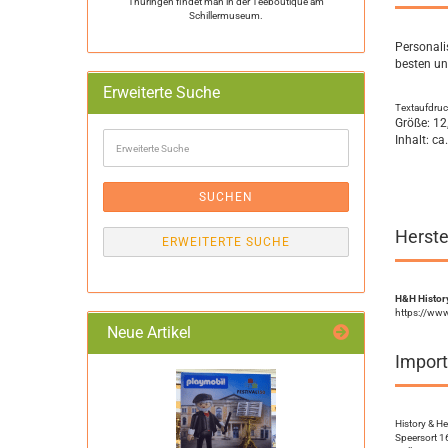
Thüringen findet man in der Teeboutique am
Schillermuseum.
Personali
besten un
Erweiterte Suche
Textaufdruc
Größe: 12
Erweiterte
Inhalt: ca
Suche
SUCHEN
Herste
ERWEITERTE SUCHE
H&H History
https://ww
Neue Artikel
Import
History & H
Speersort 1