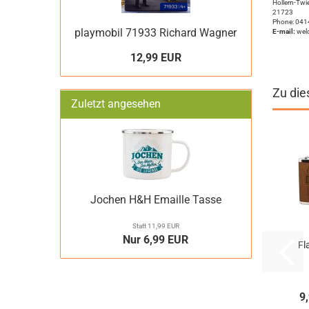
Hollern-Twie
21723
Phone: 0414
playmobil 71933 Richard Wagner
E-mail:
wel
12,99 EUR
Zu die
Zuletzt angesehen
Jochen H&H Emaille Tasse
Statt 11,99 EUR
Nur 6,99 EUR
Fl
9