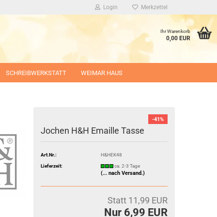
Login
Merkzettel
Ihr Warenkorb
0,00 EUR
SCHREIBWERKSTATT
WEIMAR HAUS
-41%
Jochen H&H Emaille Tasse
Art.Nr.:
H&HEK48
Lieferzeit:
ca. 2-3 Tage
(... nach Versand.)
Statt 11,99 EUR
Nur 6,99 EUR