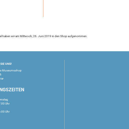
kel haben wir am Mittwoch, 26. Juni 2019 in den Shop aufgenommen.
SIE UNS!
us Museumsshop
16
mar
NGSZEITEN
amstag
7:00 Uhr
6:00 Uhr