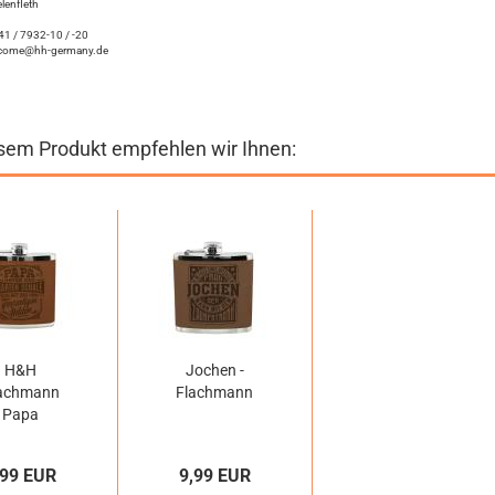
lenfleth
1 / 7932-10 / -20
come@hh-germany.de
sem Produkt empfehlen wir Ihnen:
H&H
Jochen -
achmann
Flachmann
Papa
,99 EUR
9,99 EUR