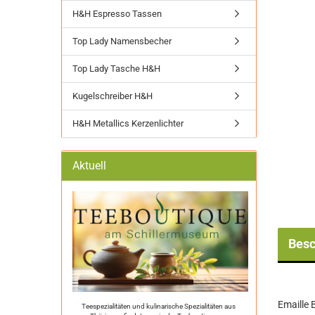
H&H Espresso Tassen
Top Lady Namensbecher
Top Lady Tasche H&H
Kugelschreiber H&H
H&H Metallics Kerzenlichter
Aktuell
Besc
Emaille
Teespezialitäten und kulinarische Spezialitäten aus