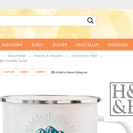
Suche...
GESCHENKE
KUNST
BÜCHER
HERSTELLER
GENIESSEN
Geschenke
History & Heraldry
Echter Kerl H&H
»
»
»
»
&H Emaille Tasse
« zurück
weiter »
Letzter »
20
Artikel in dieser Kategorie