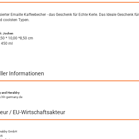
sierter Emaille Kaffeebecher - das Geschenk für Echte Kerle. Das Ideale Geschenk für
d coolsten Typen.
k:
Jochen
,50 * 10,00 *8,50 cm
. 450 ml
ller Informationen
 and Heraldry
w.hh-germany.de
eur / EU-Wirtschaftsakteur
eraldry GmbH
66