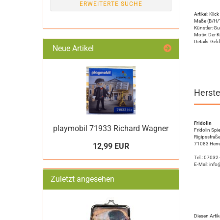
ERWEITERTE SUCHE
Artikel: Kli
Maße (B/H/T
Künstler: Gu
Motiv: Der 
Details: Gel
Neue Artikel
Herste
Fridolin
playmobil 71933 Richard Wagner
Fridolin Sp
Rigipsstraß
71083 Herr
12,99 EUR
Tel.: 07032
E-Mail: info
Zuletzt angesehen
Diesen Arti