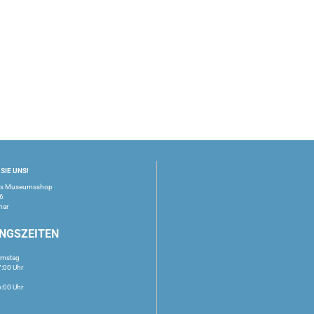
SIE UNS!
us Museumsshop
16
mar
NGSZEITEN
amstag
7:00 Uhr
6:00 Uhr