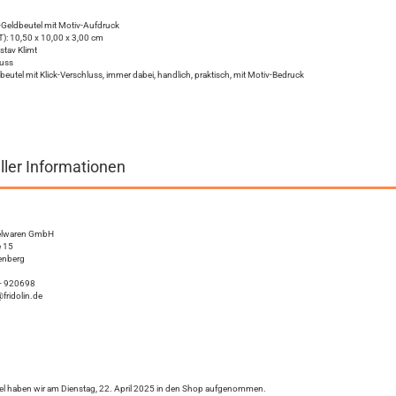
ck-Geldbeutel mit Motiv-Aufdruck
): 10,50 x 10,00 x 3,00 cm
stav Klimt
Kuss
dbeutel mit Klick-Verschluss, immer dabei, handlich, praktisch, mit Motiv-Bedruck
ller Informationen
ielwaren GmbH
e 15
enberg
 - 920698
@fridolin.de
kel haben wir am Dienstag, 22. April 2025 in den Shop aufgenommen.