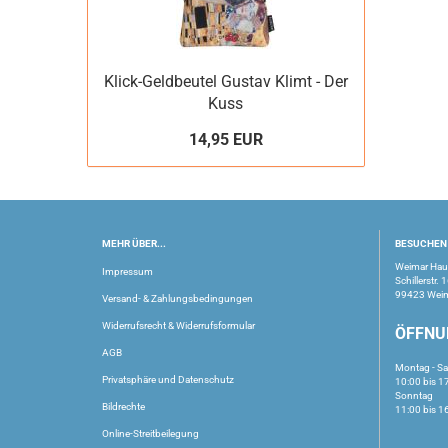
Klick-Geldbeutel Gustav Klimt - Der
Kuss
14,95 EUR
MEHR ÜBER...
BESUCHEN 
Weimar Ha
Impressum
Schillerstr. 
99423 Wei
Versand- & Zahlungsbedingungen
Widerrufsrecht & Widerrufsformular
ÖFFNU
AGB
Montag - S
Privatsphäre und Datenschutz
10:00 bis 1
Sonntag
Bildrechte
11:00 bis 1
Online-Streitbeilegung