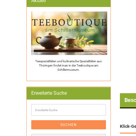
Aktuell
Teespezialitäten und kulinarische Spezialitäten aus
Thüringen findet man in der Teeboutique am
Schillermuseum.
Erweiterte Suche
Besc
Erweiterte
Suche
SUCHEN
Klick-Ge