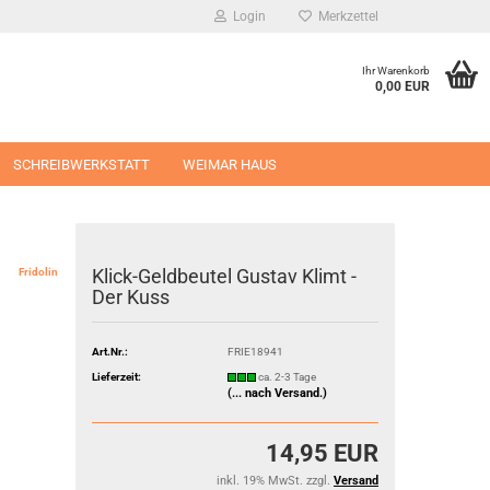
Login
Merkzettel
Ihr Warenkorb
0,00 EUR
SCHREIBWERKSTATT
WEIMAR HAUS
Klick-Geldbeutel Gustav Klimt -
Fridolin
Der Kuss
Art.Nr.:
FRIE18941
Lieferzeit:
ca. 2-3 Tage
(... nach Versand.)
14,95 EUR
inkl. 19% MwSt. zzgl.
Versand