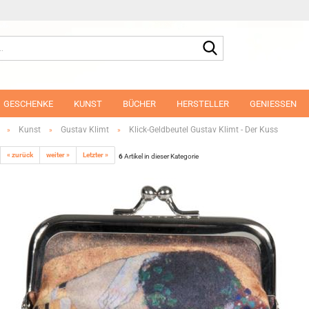
Suche...
GESCHENKE
KUNST
BÜCHER
HERSTELLER
GENIESSEN
Kunst
Gustav Klimt
Klick-Geldbeutel Gustav Klimt - Der Kuss
»
»
»
« zurück
weiter »
Letzter »
6
Artikel in dieser Kategorie