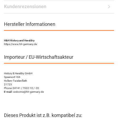
Kundenrezensionen
Hersteller Informationen
H&H History and Heraldry
https://www.hh-germany.de
Importeur / EU-Wirtschaftsakteur
History & Heraldry GmbH
Speersort 166
Hollern-Twielenfleth
21723
Phone: 04141 / 7932-10 / -20
E-mail:
welcome@hh-germany.de
Dieses Produkt ist z.B. kompatibel zu: