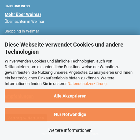
LINKS UND INFOS
Mehr über Weimar
Übernachten in Weimar
Shopping in Weimar
Sehenswürdigkeiten in Weimar
Diese Webseite verwendet Cookies und andere
Technologien
WEIMAR HAUS
Wir verwenden Cookies und ähnliche Technologien, auch von
Drittanbietern, um die ordentliche Funktionsweise der Website zu
Verkaufsoffene Sonntage
gewährleisten, die Nutzung unseres Angebotes zu analysieren und Ihnen
ein bestmögliches Einkaufserlebnis bieten zu können. Weitere
Stadtführungen Weimar
Informationen finden Sie in unserer
Datenschutzerklärung
.
Alle Akzeptieren
Empfehlungen
Nur Notwendige
Vertrag widerrufen
Weitere Informationen
Webshop erstellen
mit Gambio.de © 2026