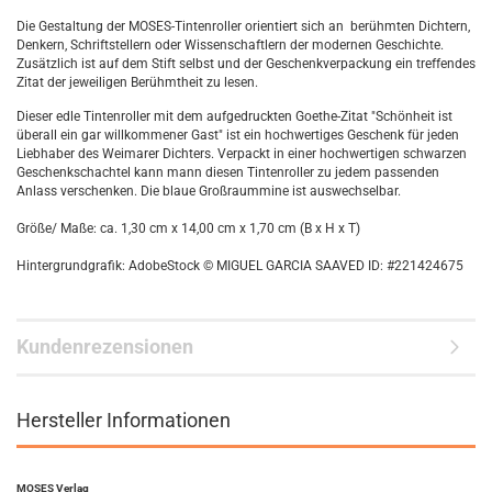
Die Gestaltung der MOSES-Tintenroller orientiert sich an berühmten Dichtern,
Denkern, Schriftstellern oder Wissenschaftlern der modernen Geschichte.
Zusätzlich ist auf dem Stift selbst und der Geschenkverpackung ein treffendes
Zitat der jeweiligen Berühmtheit zu lesen.
Dieser edle Tintenroller mit dem aufgedruckten Goethe-Zitat "Schönheit ist
überall ein gar willkommener Gast" ist ein hochwertiges Geschenk für jeden
Liebhaber des Weimarer Dichters. Verpackt in einer hochwertigen schwarzen
Geschenkschachtel kann mann diesen Tintenroller zu jedem passenden
Anlass verschenken. Die blaue Großraummine ist auswechselbar.
Größe/ Maße: ca. 1,30 cm x 14,00 cm x 1,70 cm (B x H x T)
Hintergrundgrafik: AdobeStock © MIGUEL GARCIA SAAVED ID: #221424675
Kundenrezensionen
Hersteller Informationen
MOSES Verlag