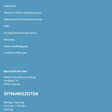
Impressum
Versand- & Zahlungsbedingungen
Widerrufsrecht & Widerrufsformular
AGB
Privatsphäre und Datenschutz
Bildrechte
Online-Streitbeilegung
Cookie Einstellungen
BESUCHEN SIE UNS!
Weimar Haus Museumsshop
Schillerstr. 16
99423 Weimar
ÖFFNUNGSZEITEN
Montag - Samstag
10:00 bis 17:00 Uhr
Sonntag