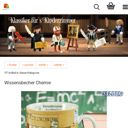
« Erster
« zurück
weiter »
Letzter »
17
Artikel in dieser Kategorie
Wissensbecher Chemie