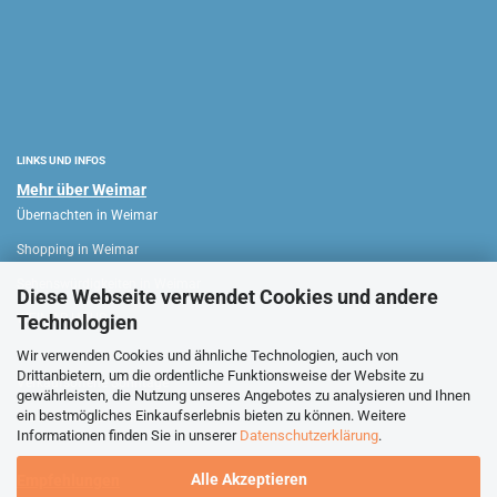
LINKS UND INFOS
Mehr über Weimar
Übernachten in Weimar
Shopping in Weimar
Sehenswürdigkeiten in Weimar
Diese Webseite verwendet Cookies und andere
Technologien
WEIMAR HAUS
Wir verwenden Cookies und ähnliche Technologien, auch von
Drittanbietern, um die ordentliche Funktionsweise der Website zu
Verkaufsoffene Sonntage
gewährleisten, die Nutzung unseres Angebotes zu analysieren und Ihnen
ein bestmögliches Einkaufserlebnis bieten zu können. Weitere
Stadtführungen Weimar
Informationen finden Sie in unserer
Datenschutzerklärung
.
Alle Akzeptieren
Empfehlungen