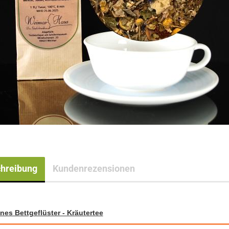
hreibung
Kundenrezensionen
anes Bettgeflüster - Kräutertee