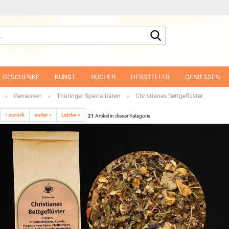
Suche...
GESCHENKE
KUNST
BÜCHER
HERSTELLER
GENIESSEN
Geniessen
Thüringer Spezialitäten
Christianes Bettgeflüster
»
»
»
« zurück
weiter »
Letzter »
21
Artikel in dieser Kategorie