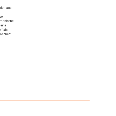
ation aus
ser
armonische
 eine
r" als
reichert.