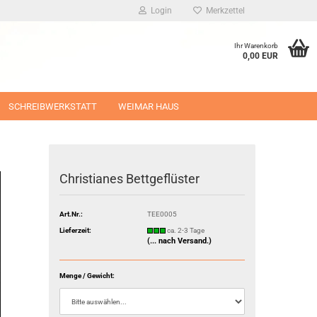
Login
Merkzettel
Ihr Warenkorb
0,00 EUR
SCHREIBWERKSTATT
WEIMAR HAUS
Christianes Bettgeflüster
Art.Nr.:
TEE0005
Lieferzeit:
ca. 2-3 Tage
(... nach Versand.)
Menge / Gewicht: