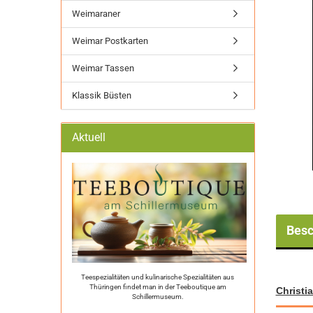
Weimaraner
Weimar Postkarten
Weimar Tassen
Klassik Büsten
Aktuell
Besc
Teespezialitäten und kulinarische Spezialitäten aus
Thüringen findet man in der Teeboutique am
Christi
Schillermuseum.