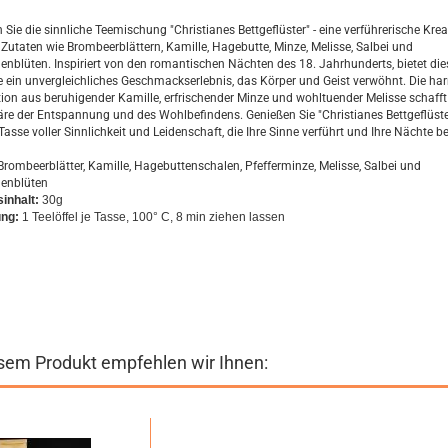
Sie die sinnliche Teemischung "Christianes Bettgeflüster" - eine verführerische Kre
 Zutaten wie Brombeerblättern, Kamille, Hagebutte, Minze, Melisse, Salbei und
nblüten. Inspiriert von den romantischen Nächten des 18. Jahrhunderts, bietet die
e ein unvergleichliches Geschmackserlebnis, das Körper und Geist verwöhnt. Die h
on aus beruhigender Kamille, erfrischender Minze und wohltuender Melisse schafft
e der Entspannung und des Wohlbefindens. Genießen Sie "Christianes Bettgeflüste
Tasse voller Sinnlichkeit und Leidenschaft, die Ihre Sinne verführt und Ihre Nächte be
Brombeerblätter, Kamille, Hagebuttenschalen, Pfefferminze, Melisse, Salbei und
enblüten
inhalt:
30g
ung:
1 Teelöffel je Tasse, 100° C, 8 min ziehen lassen
sem Produkt empfehlen wir Ihnen: