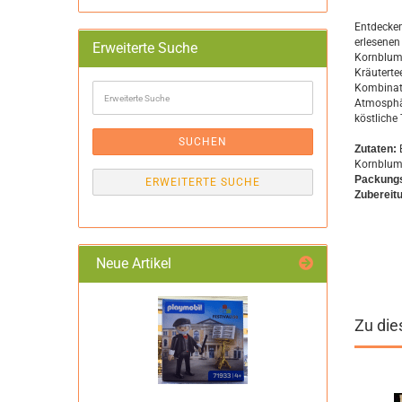
Entdecken 
erlesenen
Erweiterte Suche
Kornblume
Kräuterte
Erweiterte
Kombinati
Suche
Atmosphär
köstliche 
SUCHEN
Zutaten:
Kornblum
Packungs
ERWEITERTE SUCHE
Zubereit
Neue Artikel
Zu die