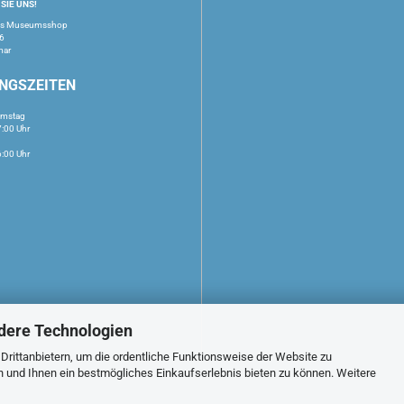
SIE UNS!
us Museumsshop
16
mar
NGSZEITEN
amstag
7:00 Uhr
6:00 Uhr
dere Technologien
rittanbietern, um die ordentliche Funktionsweise der Website zu
n und Ihnen ein bestmögliches Einkaufserlebnis bieten zu können. Weitere