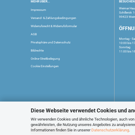
MEHR ÜBER...
BESUCHEN 
Weimar Ha
Impressum
Schillerstr. 
99423 Wei
Versand- & Zahlungsbedingungen
Widerrufsrecht & Widerrufsformular
ÖFFNU
AGB
Montag - S
Privatsphäre und Datenschutz
10:00 bis 1
Sonntag
Bildrechte
11:00 bis 1
Online-Streitbeilegung
Cookie Einstellungen
Diese Webseite verwendet Cookies und an
Wir verwenden Cookies und ähnliche Technologien, auch von D
gewährleisten, die Nutzung unseres Angebotes zu analysiere
Informationen finden Sie in unserer
Datenschutzerklärung
.
Vertrag widerrufen