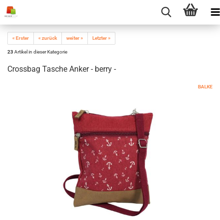
« Erster
« zurück
weiter »
Letzter »
23
Artikel in dieser Kategorie
Crossbag Tasche Anker - berry -
BALKE