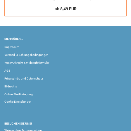
ab 8,49 EUR
MEHR ÜBER...
Impressum
Versand- & Zahlungsbedingungen
Widerrufsrecht & Widerrufsformular
AGB
Privatsphäre und Datenschutz
Bildrechte
Online-Streitbeilegung
Cookie Einstellungen
BESUCHEN SIE UNS!
Weimar Haus Museumsshop