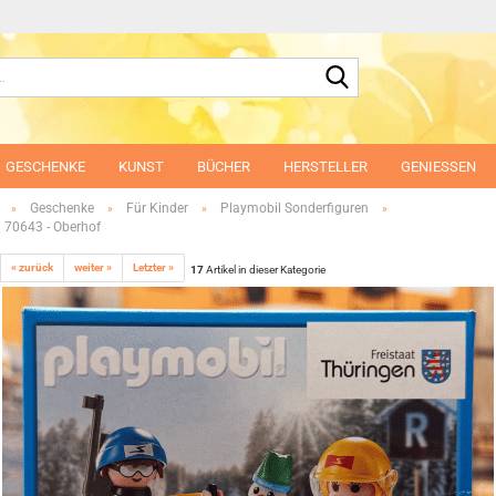
Suche...
GESCHENKE
KUNST
BÜCHER
HERSTELLER
GENIESSEN
Geschenke
Für Kinder
Playmobil Sonderfiguren
»
»
»
»
 70643 - Oberhof
« zurück
weiter »
Letzter »
17
Artikel in dieser Kategorie