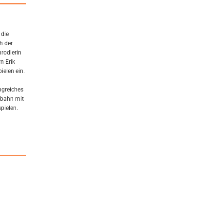
 die
h der
nrodlerin
n Erik
ielen ein.
ngreiches
lbahn mit
pielen.