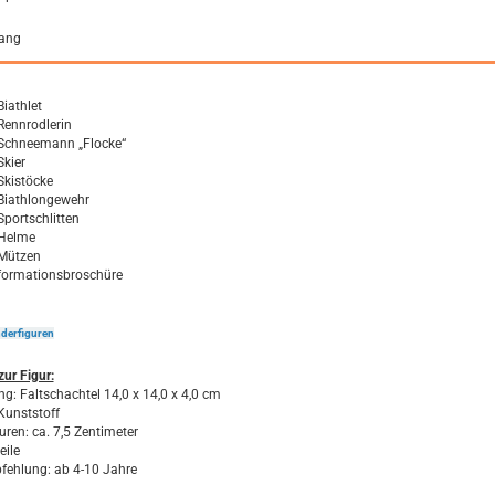
fang
Biathlet
Rennrodlerin
Schneemann „Flocke“
Skier
Skistöcke
Biathlongewehr
Sportschlitten
Helme
Mützen
formationsbroschüre
derfiguren
zur Figur:
g: Faltschachtel 14,0 x 14,0 x 4,0 cm
 Kunststoff
uren: ca. 7,5 Zentimeter
eile
fehlung: ab 4-10 Jahre