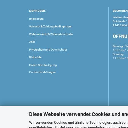
MEHR ÜBER...
BESUCHEN 
Weimar Ha
Impressum
Schillerstr. 
99423 Wei
Versand- & Zahlungsbedingungen
Widerrufsrecht & Widerrufsformular
ÖFFNU
AGB
Montag - S
Privatsphäre und Datenschutz
10:00 bis 1
Sonntag
Bildrechte
11:00 bis 1
Online-Streitbeilegung
Cookie Einstellungen
Diese Webseite verwendet Cookies und an
Wir verwenden Cookies und ähnliche Technologien, auch von D
gewährleisten, die Nutzung unseres Angebotes zu analysiere