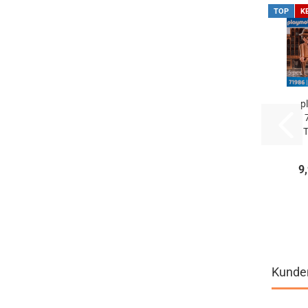
TOP
K
p
9
Kunden