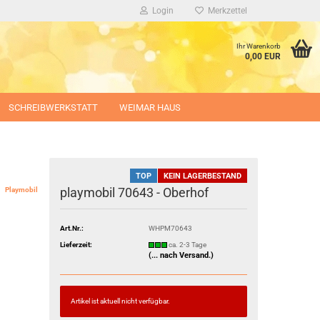
Login
Merkzettel
Ihr Warenkorb
0,00 EUR
SCHREIBWERKSTATT
WEIMAR HAUS
TOP
KEIN LAGERBESTAND
playmobil 70643 - Oberhof
Playmobil
Art.Nr.:
WHPM70643
Lieferzeit:
ca. 2-3 Tage
(... nach Versand.)
Artikel ist aktuell nicht verfügbar.