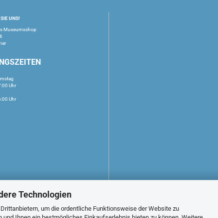
SIE UNS!
us Museumsshop
16
mar
NGSZEITEN
amstag
7:00 Uhr
6:00 Uhr
dere Technologien
rittanbietern, um die ordentliche Funktionsweise der Website zu
n und Ihnen ein bestmögliches Einkaufserlebnis bieten zu können. Weitere