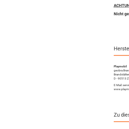
ACHTUN
Nicht ge
Herste
Playmobil
geobra Brand
Brandstätter
D - 90513 Z
E-Mail: ser
www.playmo
Zu die