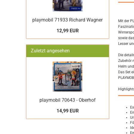
playmobil 71933 Richard Wagner
Mit der P
Faszinati
12,99 EUR
Winterspo
sowie das
Lesser un
Zuletzt angesehen
Die detai
Zubehör m
Helm und 
Das Set e
PLAYMOBIL
Highlight
playmobil 70643 - Oberhof
Ex
14,99 EUR
En
Um
Fö
Id
Em