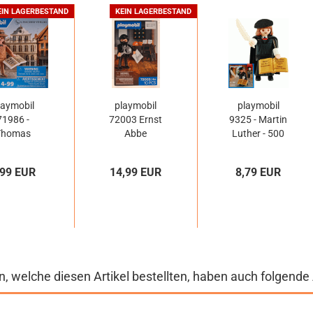
EIN LAGERBESTAND
KEIN LAGERBESTAND
laymobil
playmobil
playmobil
71986 -
72003 Ernst
9325 - Martin
Thomas
Abbe
Luther - 500
Mann
Jahre...
,99 EUR
14,99 EUR
8,79 EUR
, welche diesen Artikel bestellten, haben auch folgende A