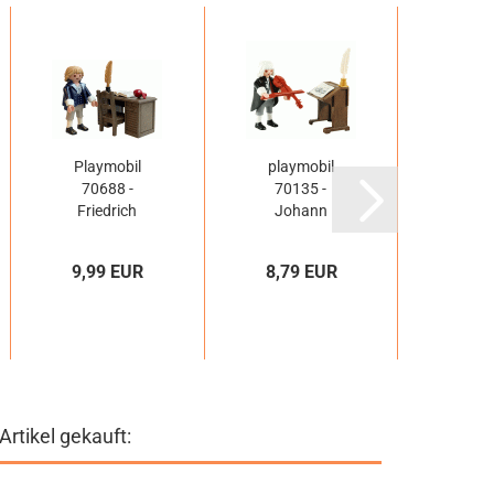
KEIN
Playmobil
playmobil
play
70688 -
70135 -
7200
Friedrich
Johann
Sc
Schiller
Sebastian
Bach
9,99 EUR
8,79 EUR
14,9
rtikel gekauft: