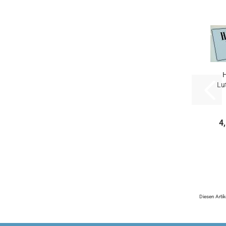
H
Lut
4
Diesen Arti