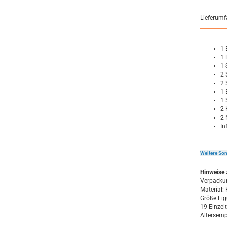
Lieferum
1 
1 
1 
2 
2 
1 
1 
2 
2 
In
Weitere Son
Hinweise 
Verpackun
Material:
Größe Fig
19 Einzelt
Altersemp