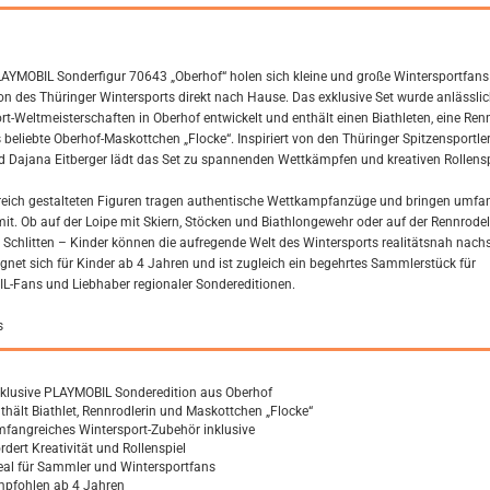
LAYMOBIL Sonderfigur 70643 „Oberhof“ holen sich kleine und große Wintersportfans
on des Thüringer Wintersports direkt nach Hause. Das exklusive Set wurde anlässlic
rt-Weltmeisterschaften in Oberhof entwickelt und enthält einen Biathleten, eine Ren
 beliebte Oberhof-Maskottchen „Flocke“. Inspiriert von den Thüringer Spitzensportler
d Dajana Eitberger lädt das Set zu spannenden Wettkämpfen und kreativen Rollensp
lreich gestalteten Figuren tragen authentische Wettkampfanzüge und bringen umfa
it. Ob auf der Loipe mit Skiern, Stöcken und Biathlongewehr oder auf der Rennrode
Schlitten – Kinder können die aufregende Welt des Wintersports realitätsnah nachs
ignet sich für Kinder ab 4 Jahren und ist zugleich ein begehrtes Sammlerstück für
-Fans und Liebhaber regionaler Sondereditionen.
s
klusive PLAYMOBIL Sonderedition aus Oberhof
thält Biathlet, Rennrodlerin und Maskottchen „Flocke“
fangreiches Wintersport-Zubehör inklusive
rdert Kreativität und Rollenspiel
eal für Sammler und Wintersportfans
pfohlen ab 4 Jahren