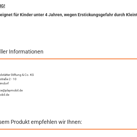
G!
eignet für Kinder unter 4 Jahren, wegen Erstickungsgefahr durch Kleint
ller Informationen
stätter Stiftung & Co. KG
straße 2 - 10
irndorf
vice@playmobil.de
bil.de
sem Produkt empfehlen wir Ihnen: