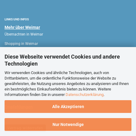
LINKS UND INFOS
Mehr über Weimar
Übernachten in Weimar
Shopping in Weimar
Sehenswürdigkeiten in Weimar
Diese Webseite verwendet Cookies und andere
Technologien
WEIMAR HAUS
Wir verwenden Cookies und ähnliche Technologien, auch von
Drittanbietern, um die ordentliche Funktionsweise der Website zu
Verkaufsoffene Sonntage
gewährleisten, die Nutzung unseres Angebotes zu analysieren und Ihnen
ein bestmögliches Einkaufserlebnis bieten zu können. Weitere
Stadtführungen Weimar
Informationen finden Sie in unserer
Datenschutzerklärung
.
Alle Akzeptieren
Empfehlungen
Nur Notwendige
Vertrag widerrufen