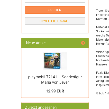
SUCHEN
Treten Si
Friedrich
Komfort u
ERWEITERTE SUCHE
Material:
Socken ni
weiche Te
Material
Neue Artikel
Herkunfts
Vielseiti
Landschaf
hochwerti
Hause ent
Fazit: Di
playmobil 72141 – Sonderfigur
Ihrer Lei
Alltag un
Maria von Jever
inspiriere
12,99 EUR
© bpk / H
Zuletzt angesehen