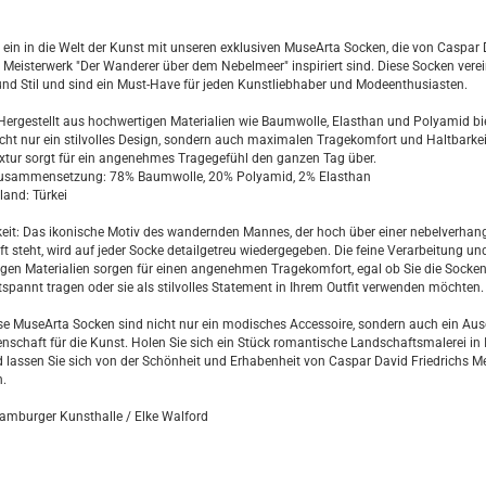
e ein in die Welt der Kunst mit unseren exklusiven MuseArta Socken, die von Caspar
s Meisterwerk "Der Wanderer über dem Nebelmeer" inspiriert sind. Diese Socken vere
nd Stil und sind ein Must-Have für jeden Kunstliebhaber und Modeenthusiasten.
 Hergestellt aus hochwertigen Materialien wie Baumwolle, Elasthan und Polyamid bi
cht nur ein stilvolles Design, sondern auch maximalen Tragekomfort und Haltbarkeit
xtur sorgt für ein angenehmes Tragegefühl den ganzen Tag über.
zusammensetzung: 78% Baumwolle, 20% Polyamid, 2% Elasthan
land: Türkei
gkeit: Das ikonische Motiv des wandernden Mannes, der hoch über einer nebelverha
t steht, wird auf jeder Socke detailgetreu wiedergegeben. Die feine Verarbeitung und
gen Materialien sorgen für einen angenehmen Tragekomfort, egal ob Sie die Socken
spannt tragen oder sie als stilvolles Statement in Ihrem Outfit verwenden möchten.
ese MuseArta Socken sind nicht nur ein modisches Accessoire, sondern auch ein Au
denschaft für die Kunst. Holen Sie sich ein Stück romantische Landschaftsmalerei in 
d lassen Sie sich von der Schönheit und Erhabenheit von Caspar David Friedrichs M
n.
amburger Kunsthalle / Elke Walford