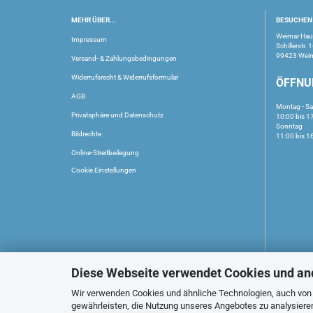
MEHR ÜBER...
BESUCHEN 
Weimar Ha
Impressum
Schillerstr. 
99423 Wei
Versand- & Zahlungsbedingungen
Widerrufsrecht & Widerrufsformular
ÖFFNU
AGB
Montag - S
Privatsphäre und Datenschutz
10:00 bis 1
Sonntag
Bildrechte
11:00 bis 1
Online-Streitbeilegung
Cookie Einstellungen
Diese Webseite verwendet Cookies und an
Wir verwenden Cookies und ähnliche Technologien, auch von D
gewährleisten, die Nutzung unseres Angebotes zu analysiere