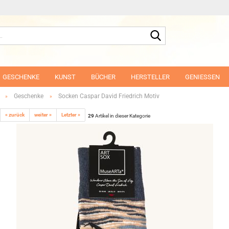
Suche...
GESCHENKE
KUNST
BÜCHER
HERSTELLER
GENIESSEN
Geschenke
Socken Caspar David Friedrich Motiv
»
»
« zurück
weiter »
Letzter »
29
Artikel in dieser Kategorie