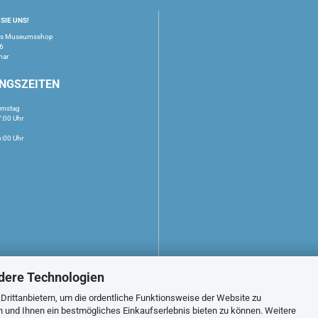
SIE UNS!
us Museumsshop
16
mar
NGSZEITEN
amstag
7:00 Uhr
6:00 Uhr
dere Technologien
rittanbietern, um die ordentliche Funktionsweise der Website zu
n und Ihnen ein bestmögliches Einkaufserlebnis bieten zu können. Weitere