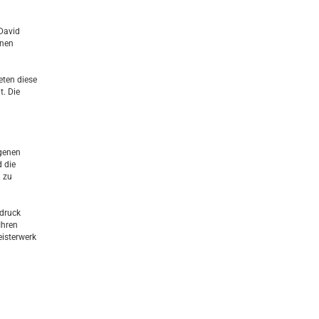
 David
inen
eten diese
. Die
ngenen
 die
 zu
sdruck
Ihren
eisterwerk