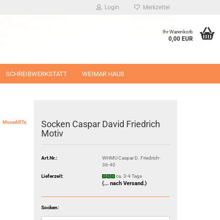
Login
Merkzettel
Ihr Warenkorb
0,00 EUR
SCHREIBWERKSTATT
WEIMAR HAUS
Socken Caspar David Friedrich
MuseARTa
Motiv
Art.Nr.:
WHMU Caspar D. Friedrich-
36-40
Lieferzeit:
ca. 3-4 Tage
(... nach Versand.)
Socken: