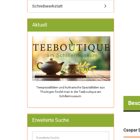
Schreibwerkstatt
Aktuell
Teespezialitäten und kulinarische Spezialitäten aus
Thüringen findet man in der Teeboutique am
Schillermuseum.
Besc
Erweiterte Suche
Caspar 
Erweiterte
Suche