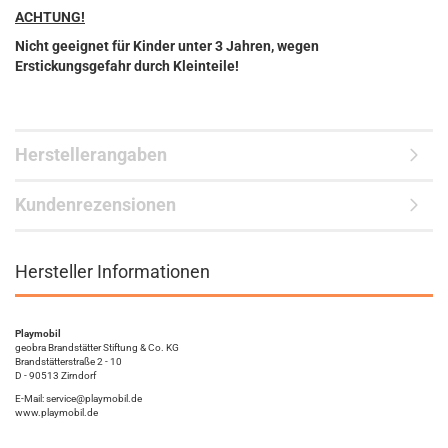
ACHTUNG!
Nicht geeignet für Kinder unter 3 Jahren, wegen
Erstickungsgefahr durch Kleinteile!
Herstellerangaben
Kundenrezensionen
Hersteller Informationen
Playmobil
geobra Brandstätter Stiftung & Co. KG
Brandstätterstraße 2 - 10
D - 90513 Zirndorf
E-Mail: service@playmobil.de
www.playmobil.de