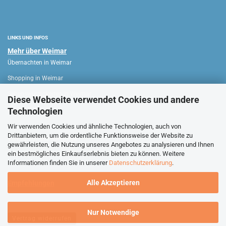
LINKS UND INFOS
Mehr über Weimar
Übernachten in Weimar
Shopping in Weimar
Sehenswürdigkeiten in Weimar
Diese Webseite verwendet Cookies und andere
Technologien
WEIMAR HAUS
Wir verwenden Cookies und ähnliche Technologien, auch von
Drittanbietern, um die ordentliche Funktionsweise der Website zu
Verkaufsoffene Sonntage
gewährleisten, die Nutzung unseres Angebotes zu analysieren und Ihnen
ein bestmögliches Einkaufserlebnis bieten zu können. Weitere
Stadtführungen Weimar
Informationen finden Sie in unserer
Datenschutzerklärung
.
Alle Akzeptieren
Empfehlungen
Nur Notwendige
Vertrag widerrufen