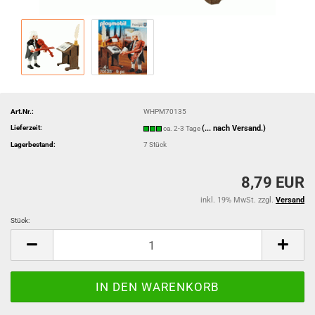
Art.Nr.:
WHPM70135
Lieferzeit:
(... nach Versand.)
ca. 2-3 Tage
Lagerbestand:
7
Stück
8,79 EUR
inkl. 19% MwSt. zzgl.
Versand
Stück:
Stück