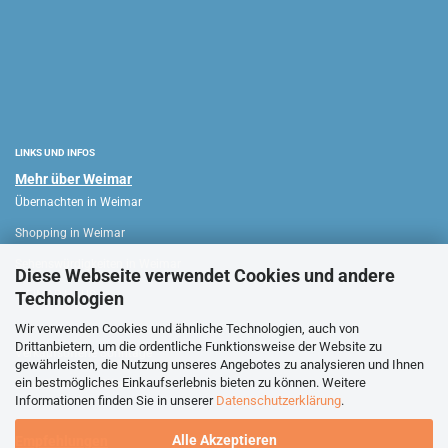
LINKS UND INFOS
Mehr über Weimar
Übernachten in Weimar
Shopping in Weimar
Sehenswürdigkeiten in Weimar
Diese Webseite verwendet Cookies und andere
Technologien
WEIMAR HAUS
Wir verwenden Cookies und ähnliche Technologien, auch von
Drittanbietern, um die ordentliche Funktionsweise der Website zu
Verkaufsoffene Sonntage
gewährleisten, die Nutzung unseres Angebotes zu analysieren und Ihnen
ein bestmögliches Einkaufserlebnis bieten zu können. Weitere
Stadtführungen Weimar
Informationen finden Sie in unserer
Datenschutzerklärung
.
Alle Akzeptieren
Empfehlungen