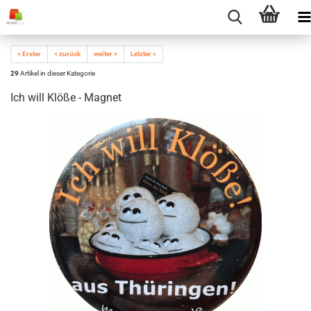
« Erster
« zurück
weiter »
Letzter »
29
Artikel in dieser Kategorie
Ich will Klöße - Magnet