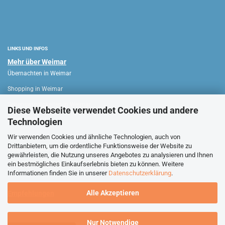
LINKS UND INFOS
Mehr über Weimar
Übernachten in Weimar
Shopping in Weimar
Sehenswürdigkeiten in Weimar
Diese Webseite verwendet Cookies und andere
Technologien
WEIMAR HAUS
Wir verwenden Cookies und ähnliche Technologien, auch von
Drittanbietern, um die ordentliche Funktionsweise der Website zu
Verkaufsoffene Sonntage
gewährleisten, die Nutzung unseres Angebotes zu analysieren und Ihnen
ein bestmögliches Einkaufserlebnis bieten zu können. Weitere
Stadtführungen Weimar
Informationen finden Sie in unserer
Datenschutzerklärung
.
Alle Akzeptieren
Empfehlungen
Nur Notwendige