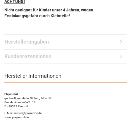
ACHTUNG!
Nicht geeignet für Kinder unter 4 Jahren, wegen
Erstickungsgefahr durch Kleinteile!
Herstellerangaben
Kundenrezensionen
Hersteller Informationen
Playmobil
geobra Brandstätter Stiftung & Co. KG
Brandstätterstraße 2 - 10
D - 90513 Zirndorf
E-Mail: service@playmobil.de
www.playmobil.de