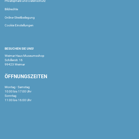
Privatsphäre und Datenschutz
Bildrechte
Online-Streitbeilegung
Cookie Einstellungen
BESUCHEN SIE UNS!
Weimar Haus Museumsshop
Schillerstr. 16
99423 Weimar
ÖFFNUNGSZEITEN
Montag - Samstag
10:00 bis 17:00 Uhr
Sonntag
11:00 bis 16:00 Uhr