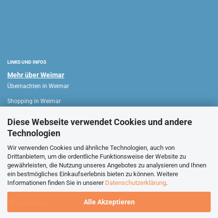
LINKS UND INFOS
Mehr über Weimar
Übernachten in Weimar
Shopping in Weimar
Sehenswürdigkeiten in Weimar
Diese Webseite verwendet Cookies und andere
Technologien
WEIMAR HAUS
Wir verwenden Cookies und ähnliche Technologien, auch von
Drittanbietern, um die ordentliche Funktionsweise der Website zu
Verkaufsoffene Sonntage
gewährleisten, die Nutzung unseres Angebotes zu analysieren und Ihnen
ein bestmögliches Einkaufserlebnis bieten zu können. Weitere
Stadtführungen Weimar
Informationen finden Sie in unserer
Datenschutzerklärung
.
Alle Akzeptieren
Empfehlungen