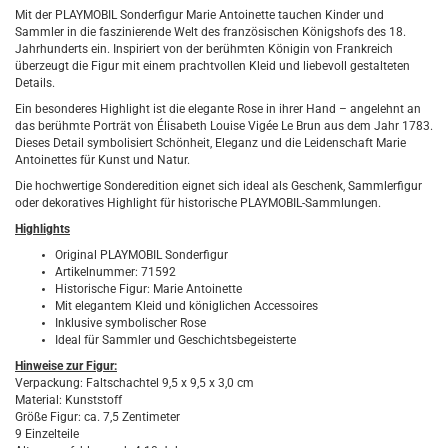
Mit der PLAYMOBIL Sonderfigur Marie Antoinette tauchen Kinder und
Sammler in die faszinierende Welt des französischen Königshofs des 18.
Jahrhunderts ein. Inspiriert von der berühmten Königin von Frankreich
überzeugt die Figur mit einem prachtvollen Kleid und liebevoll gestalteten
Details.
Ein besonderes Highlight ist die elegante Rose in ihrer Hand – angelehnt an
das berühmte Porträt von Élisabeth Louise Vigée Le Brun aus dem Jahr 1783.
Dieses Detail symbolisiert Schönheit, Eleganz und die Leidenschaft Marie
Antoinettes für Kunst und Natur.
Die hochwertige Sonderedition eignet sich ideal als Geschenk, Sammlerfigur
oder dekoratives Highlight für historische PLAYMOBIL-Sammlungen.
Highlights
Original PLAYMOBIL Sonderfigur
Artikelnummer: 71592
Historische Figur: Marie Antoinette
Mit elegantem Kleid und königlichen Accessoires
Inklusive symbolischer Rose
Ideal für Sammler und Geschichtsbegeisterte
Hinweise zur Figur:
Verpackung: Faltschachtel 9,5 x 9,5 x 3,0 cm
Material: Kunststoff
Größe Figur: ca. 7,5 Zentimeter
9 Einzelteile