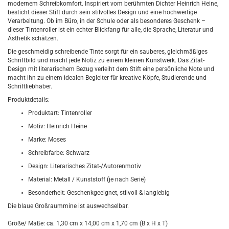
modernem Schreibkomfort. Inspiriert vom berühmten Dichter Heinrich Heine,
besticht dieser Stift durch sein stilvolles Design und eine hochwertige
Verarbeitung. Ob im Büro, in der Schule oder als besonderes Geschenk –
dieser Tintenroller ist ein echter Blickfang für alle, die Sprache, Literatur und
Ästhetik schätzen.
Die geschmeidig schreibende Tinte sorgt für ein sauberes, gleichmäßiges
Schriftbild und macht jede Notiz zu einem kleinen Kunstwerk. Das Zitat-
Design mit literarischem Bezug verleiht dem Stift eine persönliche Note und
macht ihn zu einem idealen Begleiter für kreative Köpfe, Studierende und
Schriftliebhaber.
Produktdetails:
Produktart: Tintenroller
Motiv: Heinrich Heine
Marke: Moses
Schreibfarbe: Schwarz
Design: Literarisches Zitat-/Autorenmotiv
Material: Metall / Kunststoff (je nach Serie)
Besonderheit: Geschenkgeeignet, stilvoll & langlebig
Die blaue Großraummine ist auswechselbar.
Größe/ Maße: ca. 1,30 cm x 14,00 cm x 1,70 cm (B x H x T)