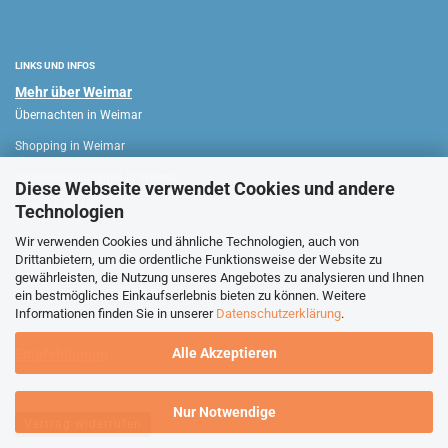
LINKS UND INFOS
Mehr über Weimar
Übernachten in Weimar
Shopping in Weimar
Sehenswürdigkeiten in Weimar
Diese Webseite verwendet Cookies und andere
Technologien
WEIMAR HAUS
Wir verwenden Cookies und ähnliche Technologien, auch von
Drittanbietern, um die ordentliche Funktionsweise der Website zu
Verkaufsoffene Sonntage
gewährleisten, die Nutzung unseres Angebotes zu analysieren und Ihnen
ein bestmögliches Einkaufserlebnis bieten zu können. Weitere
Stadtführungen Weimar
Informationen finden Sie in unserer
Datenschutzerklärung
.
Alle Akzeptieren
Empfehlungen
Nur Notwendige
Vertrag widerrufen