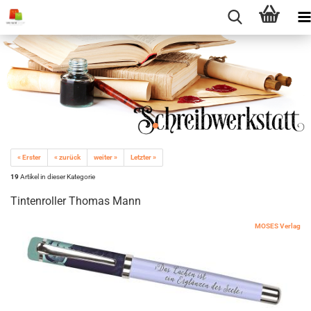
« Erster
« zurück
weiter »
Letzter »
19
Artikel in dieser Kategorie
Tintenroller Thomas Mann
MOSES Verlag