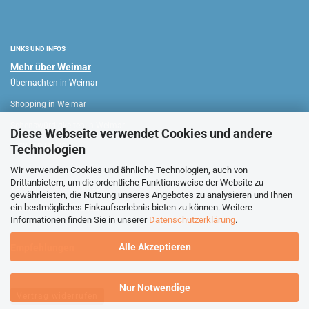
LINKS UND INFOS
Mehr über Weimar
Übernachten in Weimar
Shopping in Weimar
Sehenswürdigkeiten in Weimar
Diese Webseite verwendet Cookies und andere
Technologien
WEIMAR HAUS
Wir verwenden Cookies und ähnliche Technologien, auch von
Drittanbietern, um die ordentliche Funktionsweise der Website zu
Verkaufsoffene Sonntage
gewährleisten, die Nutzung unseres Angebotes zu analysieren und Ihnen
ein bestmögliches Einkaufserlebnis bieten zu können. Weitere
Stadtführungen Weimar
Informationen finden Sie in unserer
Datenschutzerklärung
.
Alle Akzeptieren
Empfehlungen
Nur Notwendige
Vertrag widerrufen