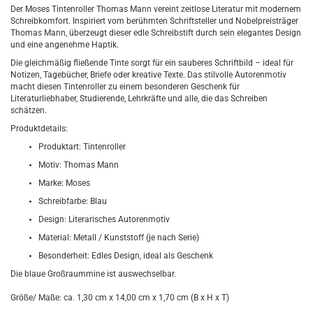
Der Moses Tintenroller Thomas Mann vereint zeitlose Literatur mit modernem
Schreibkomfort. Inspiriert vom berühmten Schriftsteller und Nobelpreisträger
Thomas Mann, überzeugt dieser edle Schreibstift durch sein elegantes Design
und eine angenehme Haptik.
Die gleichmäßig fließende Tinte sorgt für ein sauberes Schriftbild – ideal für
Notizen, Tagebücher, Briefe oder kreative Texte. Das stilvolle Autorenmotiv
macht diesen Tintenroller zu einem besonderen Geschenk für
Literaturliebhaber, Studierende, Lehrkräfte und alle, die das Schreiben
schätzen.
Produktdetails:
Produktart: Tintenroller
Motiv: Thomas Mann
Marke: Moses
Schreibfarbe: Blau
Design: Literarisches Autorenmotiv
Material: Metall / Kunststoff (je nach Serie)
Besonderheit: Edles Design, ideal als Geschenk
Die blaue Großraummine ist auswechselbar.
Größe/ Maße: ca. 1,30 cm x 14,00 cm x 1,70 cm (B x H x T)