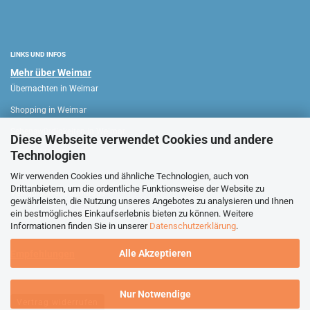
LINKS UND INFOS
Mehr über Weimar
Übernachten in Weimar
Shopping in Weimar
Sehenswürdigkeiten in Weimar
Diese Webseite verwendet Cookies und andere
Technologien
WEIMAR HAUS
Wir verwenden Cookies und ähnliche Technologien, auch von
Drittanbietern, um die ordentliche Funktionsweise der Website zu
Verkaufsoffene Sonntage
gewährleisten, die Nutzung unseres Angebotes zu analysieren und Ihnen
ein bestmögliches Einkaufserlebnis bieten zu können. Weitere
Stadtführungen Weimar
Informationen finden Sie in unserer
Datenschutzerklärung
.
Alle Akzeptieren
Empfehlungen
Nur Notwendige
Vertrag widerrufen