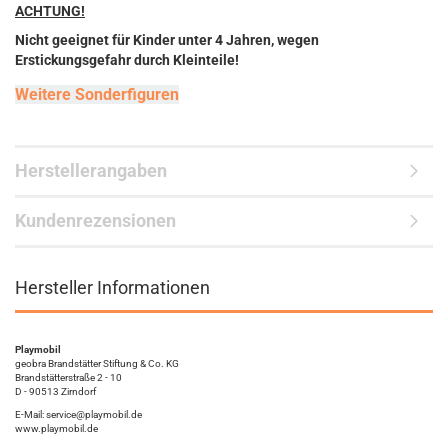
ACHTUNG!
Nicht geeignet für Kinder unter 4 Jahren, wegen
Erstickungsgefahr durch Kleinteile!
Weitere Sonderfiguren
Herstellerangaben
Kundenrezensionen
Hersteller Informationen
Playmobil
geobra Brandstätter Stiftung & Co. KG
Brandstätterstraße 2 - 10
D - 90513 Zirndorf
E-Mail: service@playmobil.de
www.playmobil.de