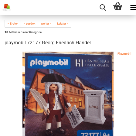
« Erster
« zurück
weiter »
Letzter »
18
Artikel in dieser Kategorie
playmobil 72177 Georg Friedrich Händel
Playmobil