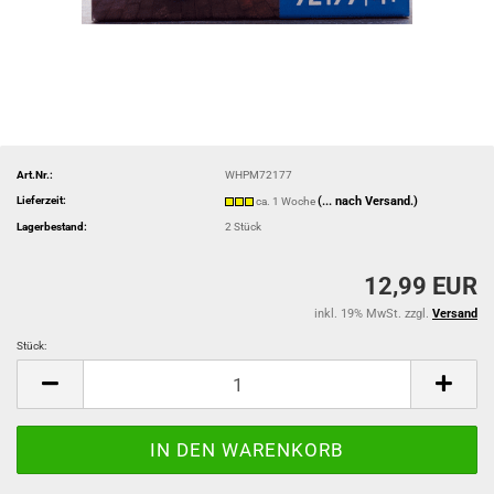
Art.Nr.:
WHPM72177
Lieferzeit:
(... nach Versand.)
ca. 1 Woche
Lagerbestand:
2
Stück
12,99 EUR
inkl. 19% MwSt. zzgl.
Versand
Stück:
Stück