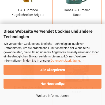
H&H Bamboo
Hans H&H Emaille
Kugelschreiber Brigitte
Tasse
Statt 11,99 EUR
Nur 6,99 EUR
Diese Webseite verwendet Cookies und andere
8,99 EUR
Technologien
Wir verwenden Cookies und ähnliche Technologien, auch von
Drittanbietern, um die ordentliche Funktionsweise der Website zu
gewährleisten, die Nutzung unseres Angebotes zu analysieren und Ihnen
ein bestmögliches Einkaufserlebnis bieten zu können. Weitere
Informationen finden Sie in unserer
Datenschutzerklärung
.
KEIN LAGERBESTAND
Alle Akzeptieren
Nur Notwendige
Elke - Geschenkidee
Weihnachtsgeschichte
für Lia
Weitere Informationen