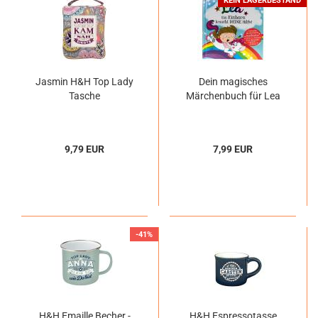
KEIN LAGERBESTAND
Jasmin H&H Top Lady
Dein magisches
Tasche
Märchenbuch für Lea
9,79 EUR
7,99 EUR
-41%
H&H Emaille Becher -
H&H Espressotasse