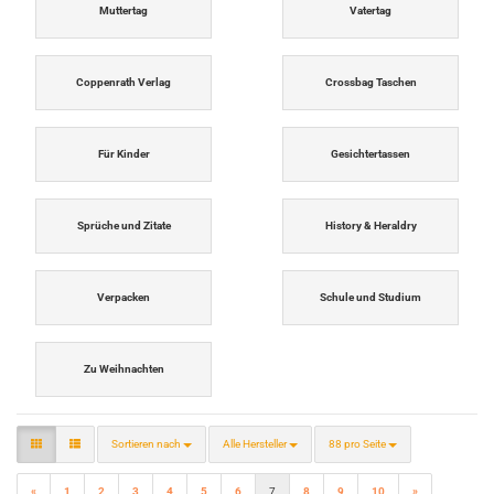
Muttertag
Vatertag
Coppenrath Verlag
Crossbag Taschen
Für Kinder
Gesichtertassen
Sprüche und Zitate
History & Heraldry
Verpacken
Schule und Studium
Zu Weihnachten
Sortieren nach
pro Seite
Sortieren nach
Alle Hersteller
88 pro Seite
«
1
2
3
4
5
6
7
8
9
10
»