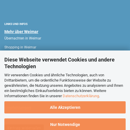
LINKS UND INFOS
Mehr über Weimar
Übernachten in Weimar
Shopping in Weimar
Sehenswürdigkeiten in Weimar
Diese Webseite verwendet Cookies und andere
Technologien
WEIMAR HAUS
Wir verwenden Cookies und ähnliche Technologien, auch von
Drittanbietern, um die ordentliche Funktionsweise der Website zu
Verkaufsoffene Sonntage
gewährleisten, die Nutzung unseres Angebotes zu analysieren und Ihnen
ein bestmögliches Einkaufserlebnis bieten zu können. Weitere
Stadtführungen Weimar
Informationen finden Sie in unserer
Datenschutzerklärung
.
Alle Akzeptieren
Empfehlungen
Nur Notwendige
Vertrag widerrufen