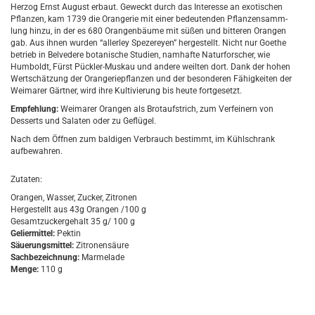
Herzog Ernst August erbaut. Geweckt durch das Interesse an exotischen
Pflanzen, kam 1739 die Orangerie mit einer bedeutenden Pflanzensamm-
lung hinzu, in der es 680 Orangenbäume mit süßen und bitteren Orangen
gab. Aus ihnen wurden “allerley Spezereyen” hergestellt. Nicht nur Goethe
betrieb in Belvedere botanische Studien, namhafte Naturforscher, wie
Humboldt, Fürst Pückler-Muskau und andere weilten dort. Dank der hohen
Wertschätzung der Orangeriepflanzen und der besonderen Fähigkeiten der
Weimarer Gärtner, wird ihre Kultivierung bis heute fortgesetzt.
Empfehlung:
Weimarer Orangen als Brotaufstrich, zum Verfeinern von
Desserts und Salaten oder zu Geflügel.
Nach dem Öffnen zum baldigen Verbrauch bestimmt, im Kühlschrank
aufbewahren.
Zutaten:
Orangen, Wasser, Zucker, Zitronen
Hergestellt aus 43g Orangen /100 g
Gesamtzuckergehalt 35 g/ 100 g
Geliermittel:
Pektin
Säuerungsmittel:
Zitronensäure
Sachbezeichnung:
Marmelade
Menge:
110 g