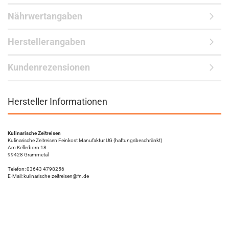
Nährwertangaben
Herstellerangaben
Kundenrezensionen
Hersteller Informationen
Kulinarische Zeitreisen
Kulinarische Zeitreisen Feinkost Manufaktur UG (haftungsbeschränkt)
Am Kellerborn 18
99428 Grammetal
Telefon: 03643 4798256
E-Mail: kulinarische-zeitreisen@fn.de